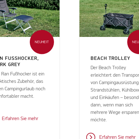
NEUHEIT
NEU
N FUSSHOCKER, D
BEACH TROLLEY
K GREY
Der Beach Trolley
 Ran Fußhocker ist ein
erleichtert den Transpo
ktisches Zubehör, das
von Campingausrüstung
en Campingurlaub noch
Strandstühlen, Kühlbox
fortabler macht.
und Einkäufen – besond
dann, wenn man sich
mehrere Wege erspare
Erfahren Sie mehr
möchte.
Erfahren Sie mehr