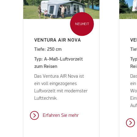
NEUHEIT
VENTURA AIR NOVA
VE
Tiefe: 250 cm
Tie
Typ: A-Maß-Luftvorzelt
Typ
zum Reisen
Re
Das Ventura AIR Nova ist
Das
ein voll eingezogenes
ein
Luftvorzelt mit modernster
Woh
Lufttechnik.
Ein
Auf
Erfahren Sie mehr