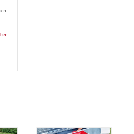
euen
über