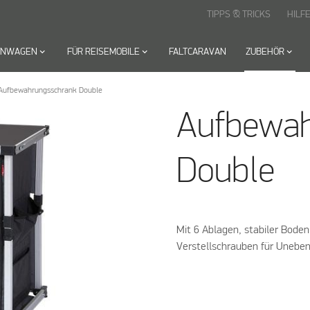
TIPPS & TRICKS
HILF
HNWAGEN
keyboard_arrow_down
FÜR REISEMOBILE
keyboard_arrow_down
FALTCARAVAN
ZUBEHÖR
keyboard_arrow_down
Aufbewahrungsschrank Double
Aufbewah
Double
Mit 6 Ablagen, stabiler Boden
Verstellschrauben für Unebe