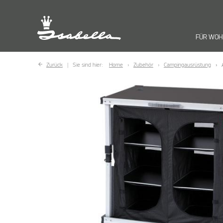
FÜR WO
Zurück
Sie sind hier:
Home
Zubehör
Campingausrüstung