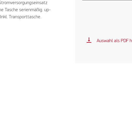
 Stromversorgungseinsatz
ine Tasche serienmäßig. up-
Inkl. Transporttasche.
vertical_align_bottom
Auswahl als PDF h