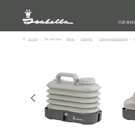
FÜR WO
Zurück
Sie sind hier:
Home
Zubehör
Campingausrüstung