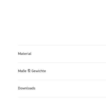
Material
Maße & Gewichte
Please accept marketing cookies to watch this vid
Downloads