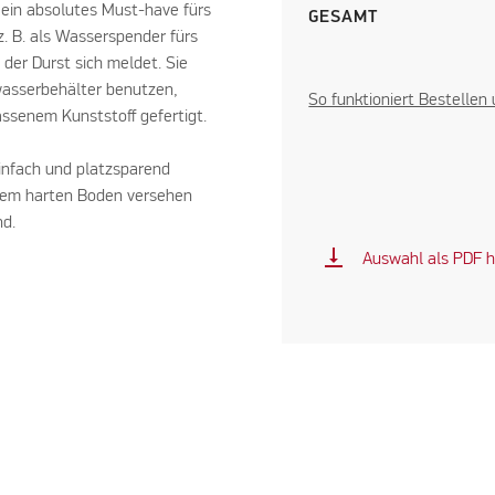
 ein absolutes Must-have fürs
GESAMT
. B. als Wasserspender fürs
der Durst sich meldet. Sie
wasserbehälter benutzen,
So funktioniert Bestellen
assenem Kunststoff gefertigt.
einfach und platzsparend
nem harten Boden versehen
nd.
vertical_align_bottom
Auswahl als PDF h