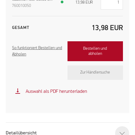
●
13,98
EUR
760010050
13,98
EUR
GESAMT
So funktioniert Bestellen und
Bestellen und
abholen
Abholen
Zur Händlersuche
vertical_align_bottom
Auswahl als PDF herunterladen
Detailübersicht