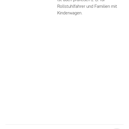
ist auch praktisch z. B. für
Rollstuhlfahrer und Familien mit
Kinderwagen.