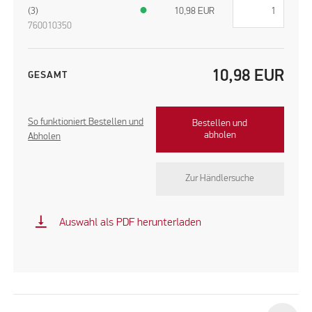
(3)
●
10,98
EUR
760010350
10,98
EUR
GESAMT
So funktioniert Bestellen und
Bestellen und
abholen
Abholen
Zur Händlersuche
vertical_align_bottom
Auswahl als PDF herunterladen