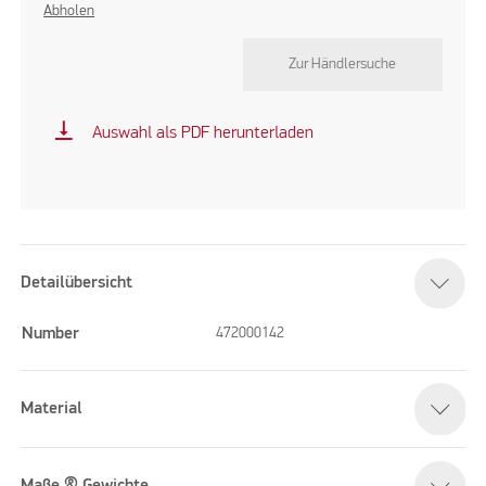
Abholen
Zur Händlersuche
vertical_align_bottom
Auswahl als PDF herunterladen
Detailübersicht
Number
472000142
Material