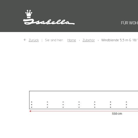
FÜR WO
Zurück
Sie sind hier:
Home
Zubehör
Windblende 5,5 m G 18/