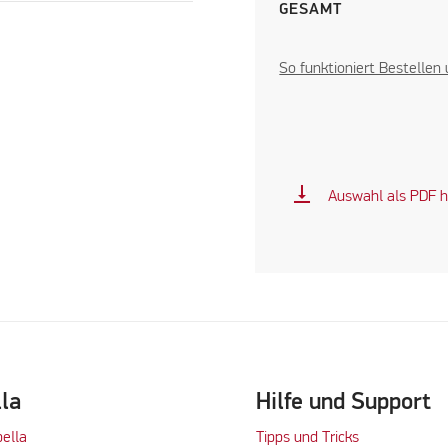
GESAMT
So funktioniert Bestellen
vertical_align_bottom
Auswahl als PDF h
lla
Hilfe und Support
bella
Tipps und Tricks