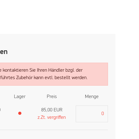
len
tte kontaktieren Sie Ihren Händler bzgl. der
eführtes Zubehör kann evtl. bestellt werden.
Lager
Preis
Menge
9
85,00
EUR
●
z.Zt. vergriffen