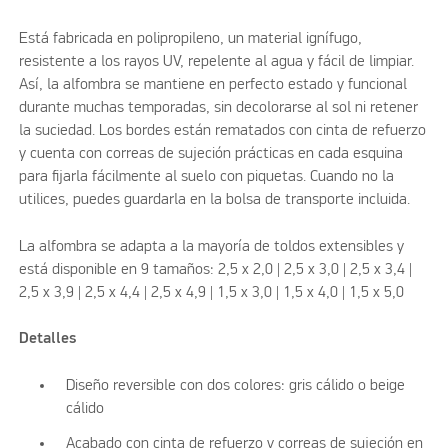
Está fabricada en polipropileno, un material ignífugo,
resistente a los rayos UV, repelente al agua y fácil de limpiar.
Así, la alfombra se mantiene en perfecto estado y funcional
durante muchas temporadas, sin decolorarse al sol ni retener
la suciedad. Los bordes están rematados con cinta de refuerzo
y cuenta con correas de sujeción prácticas en cada esquina
para fijarla fácilmente al suelo con piquetas. Cuando no la
utilices, puedes guardarla en la bolsa de transporte incluida.
La alfombra se adapta a la mayoría de toldos extensibles y
está disponible en 9 tamaños: 2,5 x 2,0 | 2,5 x 3,0 | 2,5 x 3,4 |
2,5 x 3,9 | 2,5 x 4,4 | 2,5 x 4,9 | 1,5 x 3,0 | 1,5 x 4,0 | 1,5 x 5,0
Detalles
Diseño reversible con dos colores: gris cálido o beige
cálido
Acabado con cinta de refuerzo y correas de sujeción en