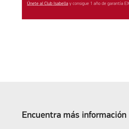
Únete al Club Isabella
y consigue 1 año de garantía E
Encuentra más información