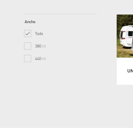
Ancho
Todo
380
(1)
440
(1)
U