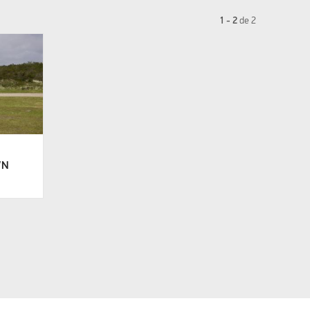
1 - 2
de
2
WN