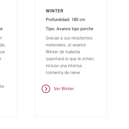
WINTER
Profundidad: 180 cm
he
Tipo: Avance tipo porche
ón
Gracias a sus resistentes
oda,
materiales, el avance
que
Winter de Isabella
r
soportará lo que le echen,
incluso una intensa
tormenta de nieve.
te.
Ver Winter