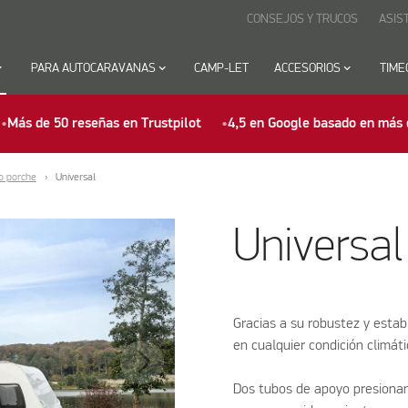
CONSEJOS Y TRUCOS
ASIS
row_down
PARA AUTOCARAVANAS
keyboard_arrow_down
CAMP-LET
ACCESORIOS
keyboard_arrow_down
TIME
Más de 50 reseñas en Trustpilot
4,5 en Google basado en más 
o porche
Universal
Universa
Gracias a su robustez y estab
en cualquier condición climáti
Dos tubos de apoyo presionan