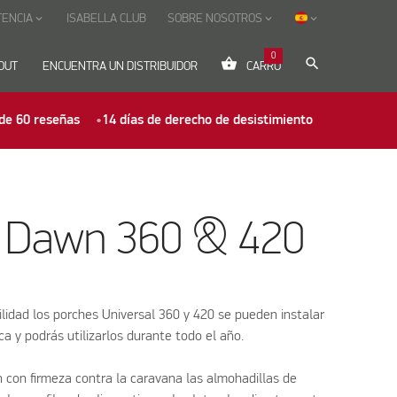
TENCIA
ISABELLA CLUB
SOBRE NOSOTROS
keyboard_arrow_down
keyboard_arrow_down
keyboard_arrow_down
0
shopping_basket
search
OUT
ENCUENTRA UN DISTRIBUIDOR
CARRO
de 60 reseñas
14 días de derecho de desistimiento
l Dawn 360 & 420
ilidad los porches Universal 360 y 420 se pueden instalar
ca y podrás utilizarlos durante todo el año.
 con firmeza contra la caravana las almohadillas de