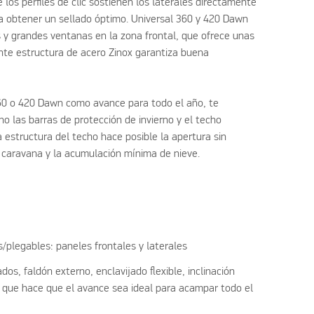
los perfiles de clic sostienen los laterales directamente
ra obtener un sellado óptimo. Universal 360 y 420 Dawn
 y grandes ventanas en la zona frontal, que ofrece unas
ente estructura de acero Zinox garantiza buena
 360 o 420 Dawn como avance para todo el año, te
o las barras de protección de invierno y el techo
La estructura del techo hace posible la apertura sin
a caravana y la acumulación mínima de nieve.
plegables: paneles frontales y laterales
dos, faldón externo, enclavijado flexible, inclinación
lo que hace que el avance sea ideal para acampar todo el