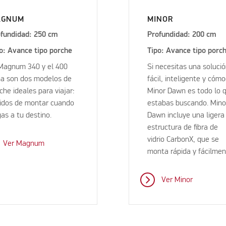
AGNUM
MINOR
fundidad: 250 cm
Profundidad: 200 cm
o: Avance tipo porche
Tipo: Avance tipo porc
Magnum 340 y el 400
Si necesitas una soluci
a son dos modelos de
fácil, inteligente y cóm
che ideales para viajar:
Minor Dawn es todo lo 
idos de montar cuando
estabas buscando. Mino
gas a tu destino.
Dawn incluye una ligera
estructura de fibra de
vidrio CarbonX, que se
Ver Magnum
monta rápida y fácilmen
Ver Minor