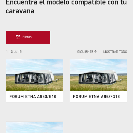
Encuentra el modelo compatible con tu
caravana
tune
Filtros
arrow_forward
1 - 3
de
15
SIGUIENTE
MOSTRAR TODO
FORUM ETNA A950/G18
FORUM ETNA A962/G18