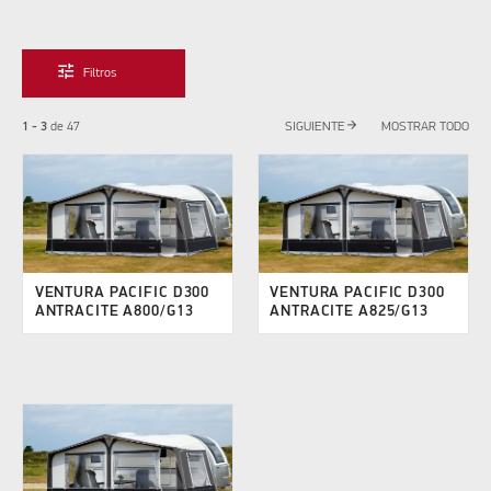
tune
Filtros
arrow_forward
1 - 3
de
47
SIGUIENTE
MOSTRAR TODO
VENTURA PACIFIC D300
VENTURA PACIFIC D300
ANTRACITE A800/G13
ANTRACITE A825/G13