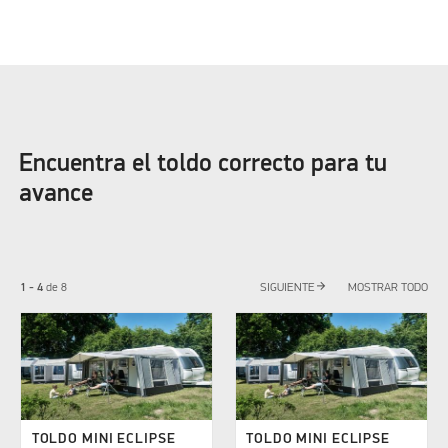
Encuentra el toldo correcto para tu
avance
arrow_forward
1 - 4
de
8
SIGUIENTE
MOSTRAR TODO
TOLDO MINI ECLIPSE
TOLDO MINI ECLIPSE