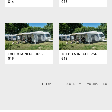
G14
G16
TOLDO MINI ECLIPSE
TOLDO MINI ECLIPSE
G18
G19
arrow_forward
1 - 4
de
8
SIGUIENTE
MOSTRAR TODO