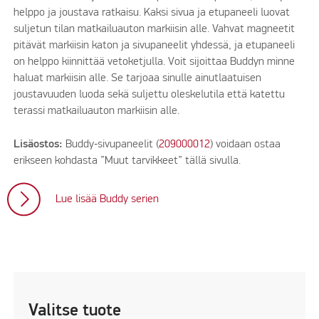
helppo ja joustava ratkaisu. Kaksi sivua ja etupaneeli luovat
suljetun tilan matkailuauton markiisin alle. Vahvat magneetit
pitävät markiisin katon ja sivupaneelit yhdessä, ja etupaneeli
on helppo kiinnittää vetoketjulla. Voit sijoittaa Buddyn minne
haluat markiisin alle. Se tarjoaa sinulle ainutlaatuisen
joustavuuden luoda sekä suljettu oleskelutila että katettu
terassi matkailuauton markiisin alle.
Lisäostos:
Buddy‑sivupaneelit (
209000012
) voidaan ostaa
erikseen kohdasta ”Muut tarvikkeet” tällä sivulla.
Lue lisää Buddy serien
Valitse tuote