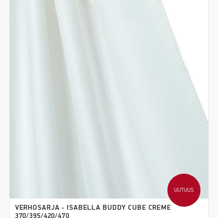
UUTUUS
VERHOSARJA - ISABELLA BUDDY CUBE CREME
370/395/420/470