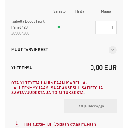
Varasto
Hinta
Määrä
Isabella Buddy Front
Panel 420
●
209004206
MUUT TARVIKKEET
0,00
EUR
YHTEENSÄ
OTA YHTEYTTÄ LÄHIMPÄÄN ISABELLA-
JÄLLEENMYYJÄÄSI SAADAKSESI LISÄTIETOJA
SAATAVUUDESTA JA TOIMITUKSESTA.
Etsi jälleenmyyjä
vertical_align_bottom
Hae tuote-PDF (voidaan ottaa mukaan