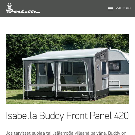
menu
VALIKKO
Isabella Buddy Front Panel 420
Jos tarvitset suojaa tai lisälämpöä viileänä päivänä, Buddy on