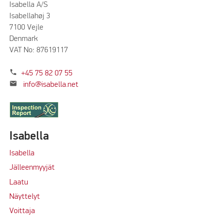
Isabella A/S
Isabellahøj 3
7100 Vejle
Denmark
VAT No: 87619117
phone
+45 75 82 07 55
mail
info@isabella.net
Isabella
Isabella
Jälleenmyyjät
Laatu
Näyttelyt
Voittaja