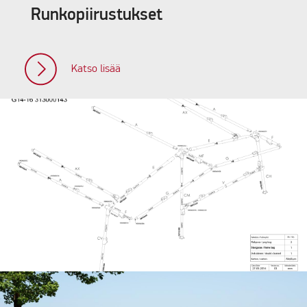
Runkopiirustukset
Katso lisää