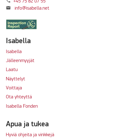
phone
+45 75 82 07 55
mail
info@isabella.net
Isabella
Isabella
Jälleenmyyjät
Laatu
Näyttelyt
Voittaja
Ota yhteyttä
Isabella Fonden
Apua ja tukea
Hyviä ohjeita ja vinkkejä