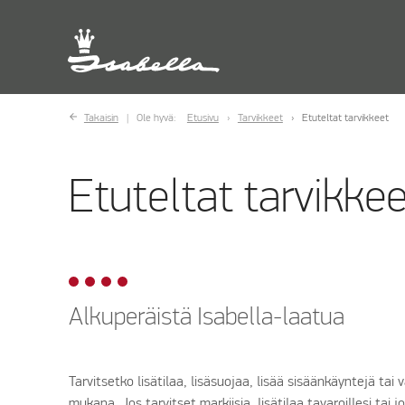
Takaisin
Ole hyvä:
Etusivu
Tarvikkeet
Etuteltat tarvikkeet
Etuteltat tarvikke
Alkuperäistä Isabella-laatua
Tarvitsetko lisätilaa, lisäsuojaa, lisää sisäänkäyntejä tai
mukana. Jos tarvitset markiisia, lisätilaa tavaroillesi tai