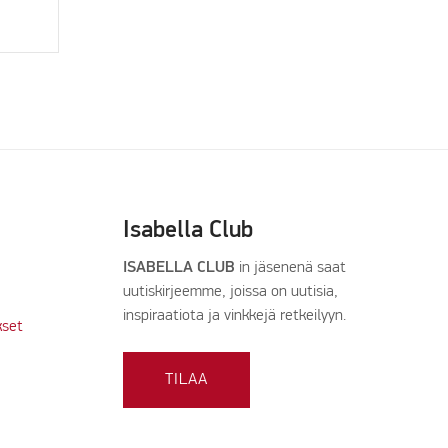
Isabella Club
ISABELLA CLUB
in jäsenenä saat
uutiskirjeemme, joissa on uutisia,
inspiraatiota ja vinkkejä retkeilyyn.
kset
TILAA