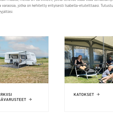
ja varaosia, jotka on kehitetty erityisesti Isabella-etutelttaasi. Tutust
yjältäsi.
RKIISI
KATOKSET
SÄVARUSTEET