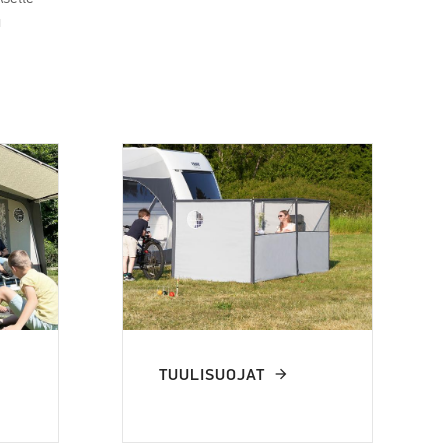
u
TUULISUOJAT