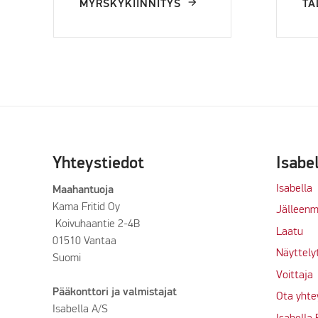
MYRSKYKIINNITYS
TA
Yhteystiedot
Isabe
Isabella
Maahantuoja
Kama Fritid Oy
Jälleenm
Koivuhaantie 2-4B
Laatu
01510 Vantaa
Näyttely
Suomi
Voittaja
Pääkonttori ja valmistajat
Ota yhte
Isabella A/S