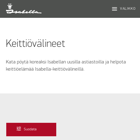
menu
VALIKKO
Keittiövälineet
Kata pöytä koreaksi Isabellan uusilla astiastoilla ja helpota
keittiöelämää Isabella-keittiövälineillä.
tune
Suodata