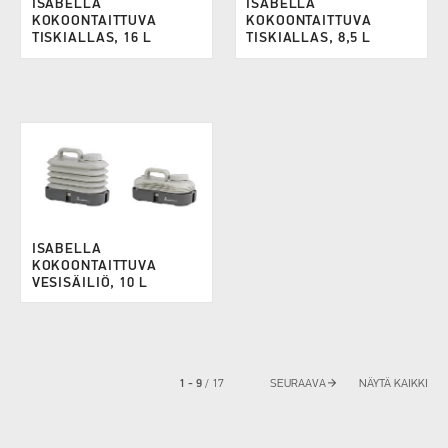
ISABELLA
ISABELLA
KOKOONTAITTUVA
KOKOONTAITTUVA
TISKIALLAS, 16 L
TISKIALLAS, 8,5 L
ISABELLA
KOKOONTAITTUVA
VESISÄILIÖ, 10 L
arrow_forward
1 - 9
/
17
SEURAAVA
NÄYTÄ KAIKKI