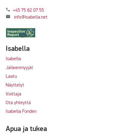
phone
+45 75 82 07 55
mail
info@isabella.net
Isabella
Isabella
Jälleenmyyjät
Laatu
Näyttelyt
Voittaja
Ota yhteyttä
Isabella Fonden
Apua ja tukea