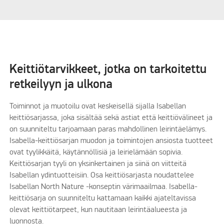
Keittiötarvikkeet, jotka on tarkoitettu
retkeilyyn ja ulkona
Toiminnot ja muotoilu ovat keskeisellä sijalla Isabellan
keittiösarjassa, joka sisältää sekä astiat että keittiövälineet ja
on suunniteltu tarjoamaan paras mahdollinen leirintäelämys.
Isabella-keittiösarjan muodon ja toimintojen ansiosta tuotteet
ovat tyylikkäitä, käytännöllisiä ja leirielämään sopivia.
Keittiösarjan tyyli on yksinkertainen ja siinä on viitteitä
Isabellan ydintuotteisiin. Osa keittiösarjasta noudattelee
Isabellan North Nature -konseptin värimaailmaa. Isabella-
keittiösarja on suunniteltu kattamaan kaikki ajateltavissa
olevat keittiötarpeet, kun nautitaan leirintäalueesta ja
luonnosta.