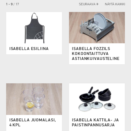
arrow_forward
1 - 9
/
17
SEURAAVA
NÄYTÄ KAIKKI
ISABELLA ESILIINA
ISABELLA FOZZILS
KOKOONTAITTUVA
ASTIANKUIVAUSTELINE
ISABELLA JUOMALASI,
ISABELLA KATTILA- JA
4 KPL
PAISTINPANNUSARJA