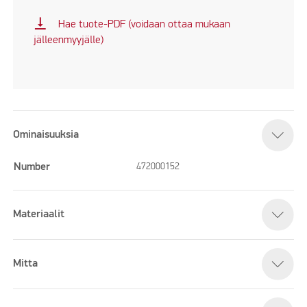
vertical_align_bottom
Hae tuote-PDF (voidaan ottaa mukaan
jälleenmyyjälle)
Ominaisuuksia
Number
472000152
Materiaalit
Mitta