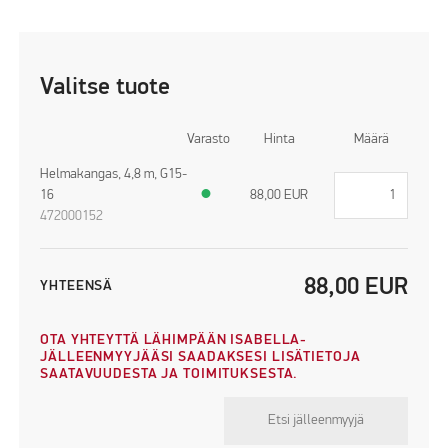
Valitse tuote
Varasto
Hinta
Määrä
Helmakangas, 4,8 m, G15-
16
●
88,00
EUR
472000152
88,00
EUR
YHTEENSÄ
OTA YHTEYTTÄ LÄHIMPÄÄN ISABELLA-
JÄLLEENMYYJÄÄSI SAADAKSESI LISÄTIETOJA
SAATAVUUDESTA JA TOIMITUKSESTA.
Etsi jälleenmyyjä