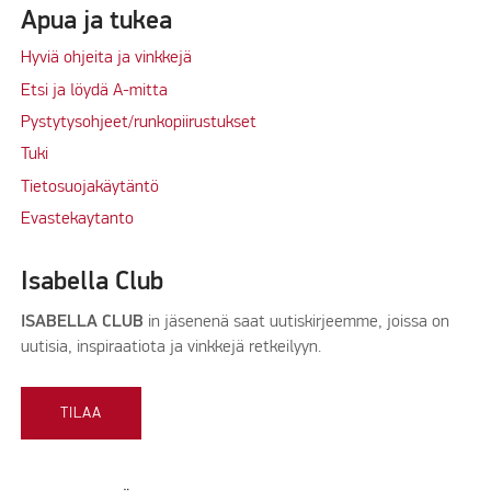
Apua ja tukea
Hyviä ohjeita ja vinkkejä
Etsi ja löydä A-mitta
Pystytysohjeet/runkopiirustukset
Tuki
Tietosuojakäytäntö
Evastekaytanto
Isabella Club
ISABELLA CLUB
in jäsenenä saat uutiskirjeemme, joissa on
uutisia, inspiraatiota ja vinkkejä retkeilyyn.
TILAA