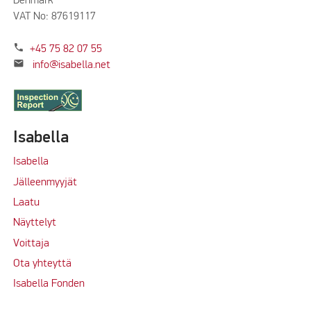
Denmark
VAT No: 87619117
phone
+45 75 82 07 55
mail
info@isabella.net
Isabella
Isabella
Jälleenmyyjät
Laatu
Näyttelyt
Voittaja
Ota yhteyttä
Isabella Fonden