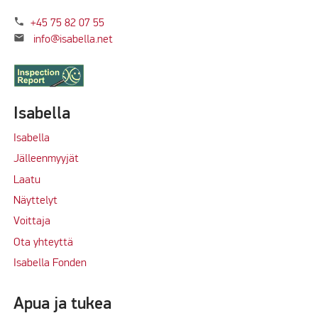
phone
+45 75 82 07 55
mail
info@isabella.net
Isabella
Isabella
Jälleenmyyjät
Laatu
Näyttelyt
Voittaja
Ota yhteyttä
Isabella Fonden
Apua ja tukea