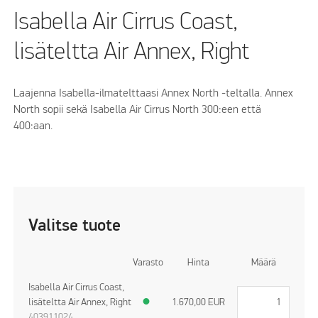
Isabella Air Cirrus Coast,
lisäteltta Air Annex, Right
Laajenna Isabella-ilmatelttaasi Annex North -teltalla. Annex
North sopii sekä Isabella Air Cirrus North 300:een että
400:aan.
Valitse tuote
Varasto
Hinta
Määrä
Isabella Air Cirrus Coast,
lisäteltta Air Annex, Right
●
1.670,00
EUR
403911024