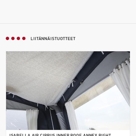
LIITÄNNÄISTUOTTEET
ISABELLA AIR CIRRUS INNER ROOF ANNEX RIGHT