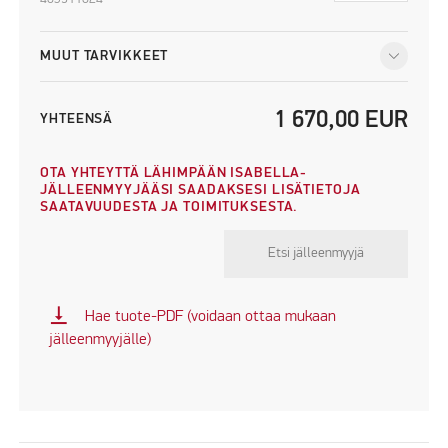
MUUT TARVIKKEET
1 670,00
EUR
YHTEENSÄ
OTA YHTEYTTÄ LÄHIMPÄÄN ISABELLA-
JÄLLEENMYYJÄÄSI SAADAKSESI LISÄTIETOJA
SAATAVUUDESTA JA TOIMITUKSESTA.
Etsi jälleenmyyjä
vertical_align_bottom
Hae tuote-PDF (voidaan ottaa mukaan
jälleenmyyjälle)