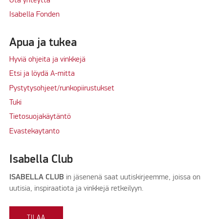
Ota yhteyttä
Isabella Fonden
Apua ja tukea
Hyviä ohjeita ja vinkkejä
Etsi ja löydä A-mitta
Pystytysohjeet/runkopiirustukset
Tuki
Tietosuojakäytäntö
Evastekaytanto
Isabella Club
ISABELLA CLUB
in jäsenenä saat uutiskirjeemme, joissa on
uutisia, inspiraatiota ja vinkkejä retkeilyyn.
TILAA