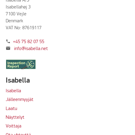
Isabella A/S
Isabellahøj 3
7100 Vejle
Denmark
VAT No: 87619117
phone
+45 75 82 07 55
mail
info@isabella.net
Isabella
Isabella
Jälleenmyyjät
Laatu
Näyttelyt
Voittaja