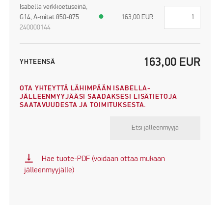
Isabella verkkoetuseinä,
G14, A-mitat 850-875
●
163,00
EUR
240000144
163,00
EUR
YHTEENSÄ
OTA YHTEYTTÄ LÄHIMPÄÄN ISABELLA-
JÄLLEENMYYJÄÄSI SAADAKSESI LISÄTIETOJA
SAATAVUUDESTA JA TOIMITUKSESTA.
Etsi jälleenmyyjä
vertical_align_bottom
Hae tuote-PDF (voidaan ottaa mukaan
jälleenmyyjälle)