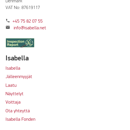
Denmark
VAT No: 87619117
phone
+45 75 82 07 55
mail
info@isabella.net
Isabella
Isabella
Jälleenmyyjät
Laatu
Näyttelyt
Voittaja
Ota yhteyttä
Isabella Fonden