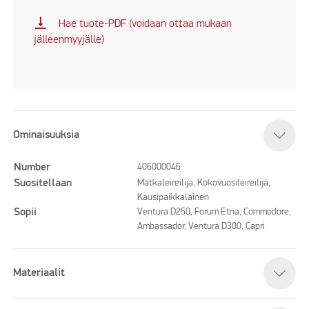
vertical_align_bottom
Hae tuote-PDF (voidaan ottaa mukaan
jälleenmyyjälle)
Ominaisuuksia
Number
406000046
Suositellaan
Matkaleireilijä, Kokovuosileireilijä,
Kausipaikkalainen
Sopii
Ventura D250, Forum Etna, Commodore,
Ambassador, Ventura D300, Capri
Materiaalit