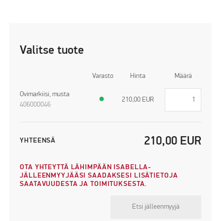
Valitse tuote
Varasto
Hinta
Määrä
Ovimarkiisi, musta
●
210,00
EUR
406000046
210,00
EUR
YHTEENSÄ
OTA YHTEYTTÄ LÄHIMPÄÄN ISABELLA-
JÄLLEENMYYJÄÄSI SAADAKSESI LISÄTIETOJA
SAATAVUUDESTA JA TOIMITUKSESTA.
Etsi jälleenmyyjä