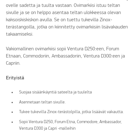
ovelle sadetta ja tuulta vastaan. Ovimarkiisi istuu teltan
sivulle ja se on helppo asentaa teltan ulokkeessa olevan
kaksoiskiskiskon avulla. Se on tuettu tukevilla Zinox-
terästangoilla, jotka on kiinnitetty ovimarkiisiin lisävakauden
takaamiseksi.
Vakiomallinen ovimarkiisi sopii Ventura D250:een, Forum
Etnaan, Commodoriin, Ambassadoriin, Ventura D300:een ja
Capriin.
Erityistä
Suojaa sisäänkäyntiä sateelta ja tuulelta
Asennetaan teltan sivulle.
Tukee tukevilla Zinox-terästolpilla, jotka lisäävät vakautta.
Sopii Ventura D250, Forum Etna, Commodore, Ambassador,
Ventura D300 ja Capri -malleihin