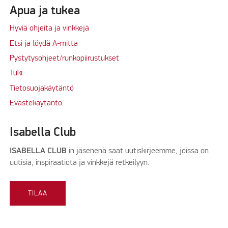
Apua ja tukea
Hyviä ohjeita ja vinkkejä
Etsi ja löydä A-mitta
Pystytysohjeet/runkopiirustukset
Tuki
Tietosuojakäytäntö
Evastekaytanto
Isabella Club
ISABELLA CLUB
in jäsenenä saat uutiskirjeemme, joissa on
uutisia, inspiraatiota ja vinkkejä retkeilyyn.
TILAA