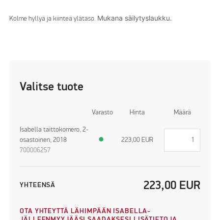
Mukana säilytyslaukku.
Kolme hyllyä ja kiinteä ylätaso.
Valitse tuote
Varasto
Hinta
Määrä
Isabella taittokomero, 2-
osastoinen, 2018
●
223,00
EUR
700006257
223,00
EUR
YHTEENSÄ
OTA YHTEYTTÄ LÄHIMPÄÄN ISABELLA-
JÄLLEENMYYJÄÄSI SAADAKSESI LISÄTIETOJA