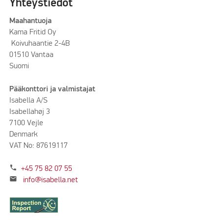
Yhteystiedot
Maahantuoja
Kama Fritid Oy
Koivuhaantie 2-4B
01510 Vantaa
Suomi
Pääkonttori ja valmistajat
Isabella A/S
Isabellahøj 3
7100 Vejle
Denmark
VAT No: 87619117
phone
+45 75 82 07 55
mail
info@isabella.net