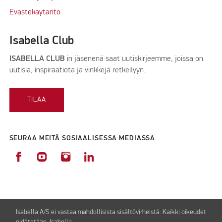
Evastekaytanto
Isabella Club
ISABELLA CLUB
in jäsenenä saat uutiskirjeemme, joissa on
uutisia, inspiraatiota ja vinkkejä retkeilyyn.
TILAA
SEURAA MEITÄ SOSIAALISESSA MEDIASSA
Isabella A/S ei vastaa mahdollisista sisältövirheistä. Kaikki oikeudet
pidätetään Isabella.