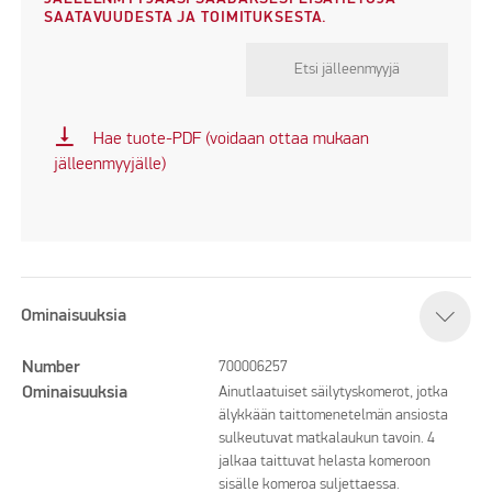
SAATAVUUDESTA JA TOIMITUKSESTA.
Etsi jälleenmyyjä
vertical_align_bottom
Hae tuote-PDF (voidaan ottaa mukaan
jälleenmyyjälle)
Ominaisuuksia
Number
700006257
Ominaisuuksia
Ainutlaatuiset säilytyskomerot, jotka
älykkään taittomenetelmän ansiosta
sulkeutuvat matkalaukun tavoin. 4
jalkaa taittuvat helasta komeroon
sisälle komeroa suljettaessa.