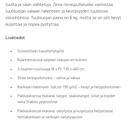
tuulta ja sään vaihteluja. Zinox-teräsputkirunko varmistaa
tuulisuojan vakaan rakenteen ja kestävyyden tuulisissa
olosuhteissa. Tuulisuojan paino on 8 kg, mutta se on silti kevyt
kuljettaa ja nopea pystyttää.
Lisätiedot
Suositellaan kausileiriytyjille
Käännettävissä tarpeen mukaan eri kulmiin
3-osainen tuulisuoja (K x P): 130 x 460 cm
Zinox teräsputkirunko – vahva ja vakaa
Kankaan materiaali: IsaLite 195 g/m2 – kevyt ja helppohoitoinen
Pakkauksessa mukana: tangot, vaakatangot, kiilat ja köydet
sekä Stabilo-järjestelmä
Pakkauksessa mukana: säilytystä ja kuljetusta helpottavat
telttakankaan ja tankojen säilytyspussit