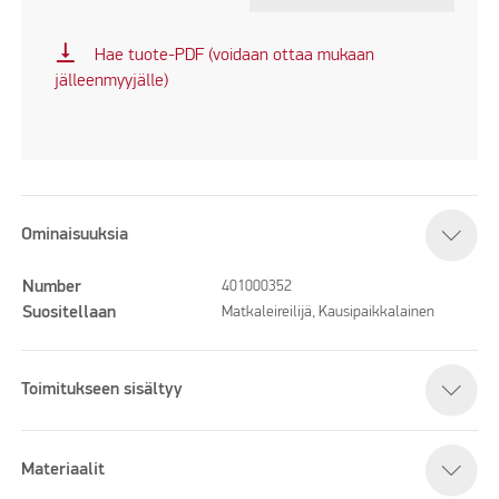
vertical_align_bottom
Hae tuote-PDF (voidaan ottaa mukaan
jälleenmyyjälle)
Ominaisuuksia
Number
401000352
Suositellaan
Matkaleireilijä, Kausipaikkalainen
Toimitukseen sisältyy
Materiaalit