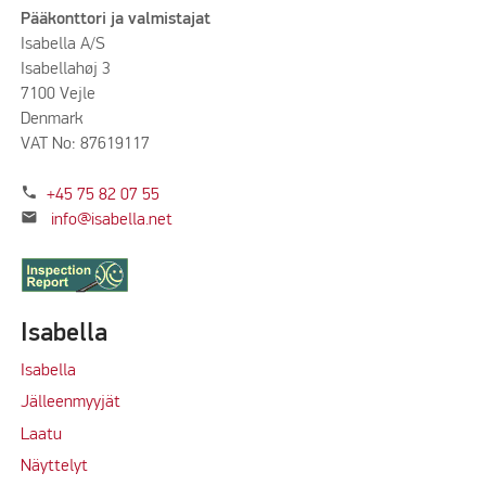
Pääkonttori ja valmistajat
Isabella A/S
Isabellahøj 3
7100 Vejle
Denmark
VAT No: 87619117
phone
+45 75 82 07 55
mail
info@isabella.net
Isabella
Isabella
Jälleenmyyjät
Laatu
Näyttelyt