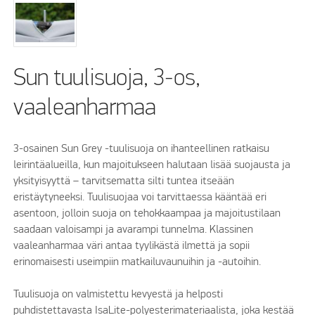
Sun tuulisuoja, 3-os,
vaaleanharmaa
3-osainen Sun Grey -tuulisuoja on ihanteellinen ratkaisu
leirintäalueilla, kun majoitukseen halutaan lisää suojausta ja
yksityisyyttä – tarvitsematta silti tuntea itseään
eristäytyneeksi. Tuulisuojaa voi tarvittaessa kääntää eri
asentoon, jolloin suoja on tehokkaampaa ja majoitustilaan
saadaan valoisampi ja avarampi tunnelma. Klassinen
vaaleanharmaa väri antaa tyylikästä ilmettä ja sopii
erinomaisesti useimpiin matkailuvaunuihin ja -autoihin.
Tuulisuoja on valmistettu kevyestä ja helposti
puhdistettavasta IsaLite-polyesterimateriaalista, joka kestää