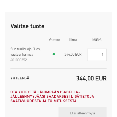
Valitse tuote
Varasto
Hinta
Määrä
Sun tuulisuoja, 3-os,
vaaleanharmaa
●
344,00
EUR
401000352
344,00
EUR
YHTEENSÄ
OTA YHTEYTTÄ LÄHIMPÄÄN ISABELLA-
JÄLLEENMYYJÄÄSI SAADAKSESI LISÄTIETOJA
SAATAVUUDESTA JA TOIMITUKSESTA.
Etsi jälleenmyyjä