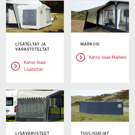
LISÄTELTAT JA
MARKIISI
VARASTOTELTAT
Katso lisää Markiisi
Katso lisää
Lisäteltat
LISÄVARUSTEET
TUULISUOJAT