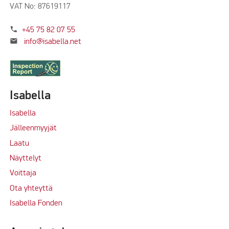
VAT No: 87619117
phone
+45 75 82 07 55
mail
info@isabella.net
Isabella
Isabella
Jälleenmyyjät
Laatu
Näyttelyt
Voittaja
Ota yhteyttä
Isabella Fonden