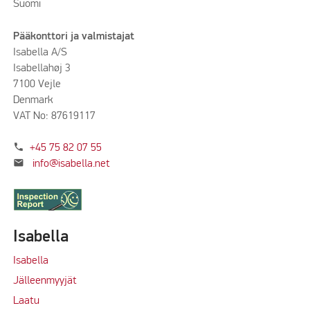
Suomi
Pääkonttori ja valmistajat
Isabella A/S
Isabellahøj 3
7100 Vejle
Denmark
VAT No: 87619117
phone
+45 75 82 07 55
mail
info@isabella.net
Isabella
Isabella
Jälleenmyyjät
Laatu