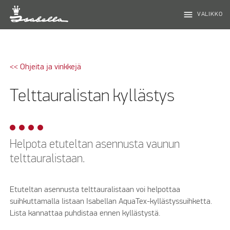
menu
VALIKKO
<< Ohjeita ja vinkkejä
Telttauralistan kyllästys
Helpota etuteltan asennusta vaunun
telttauralistaan.
Etuteltan asennusta telttauralistaan voi helpottaa
suihkuttamalla listaan Isabellan AquaTex-kyllästyssuihketta.
Lista kannattaa puhdistaa ennen kyllästystä.