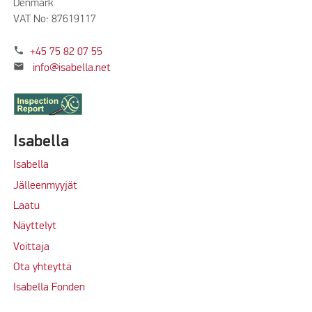
Denmark
VAT No: 87619117
phone
+45 75 82 07 55
mail
info@isabella.net
Isabella
Isabella
Jälleenmyyjät
Laatu
Näyttelyt
Voittaja
Ota yhteyttä
Isabella Fonden