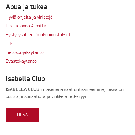
Apua ja tukea
Hyviä ohjeita ja vinkkejä
Etsi ja löydä A-mitta
Pystytysohjeet/runkopiirustukset
Tuki
Tietosuojakäytäntö
Evastekaytanto
Isabella Club
ISABELLA CLUB
in jäsenenä saat uutiskirjeemme, joissa on
uutisia, inspiraatiota ja vinkkejä retkeilyyn.
TILAA