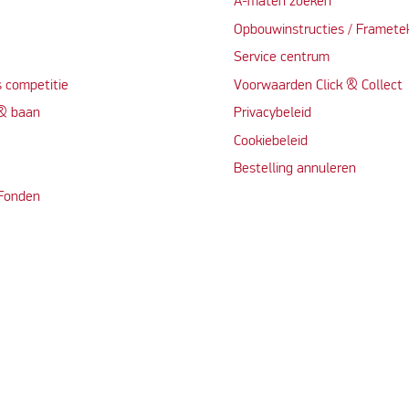
A-maten zoeken
t
Opbouwinstructies / Framete
Service centrum
 competitie
Voorwaarden Click & Collect
 & baan
Privacybeleid
Cookiebeleid
Bestelling annuleren
 Fonden