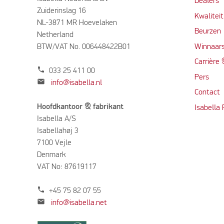
Dealers
Zuiderinslag 16
Kwalitei
NL-3871 MR Hoevelaken
Beurzen
Netherland
BTW/VAT No. 006448422B01
Winnaars
Carrière
phone
033 25 411 00
Per
s
mail
info@isabella.nl
Contact
Hoofdkantoor & fabrikant
Isabella
Isabella A/S
Isabellahøj 3
7100 Vejle
Denmark
VAT No: 87619117
phone
+45 75 82 07 55
mail
info@isabella.net