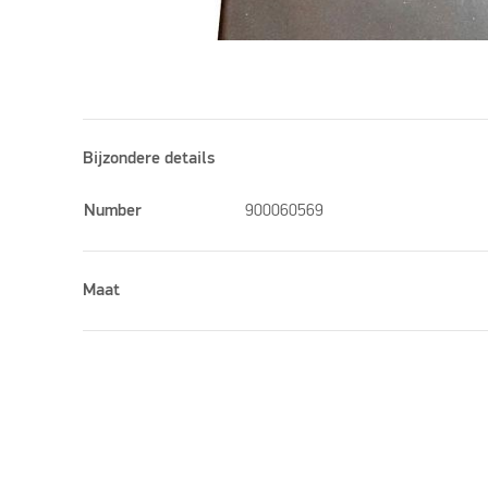
Bijzondere details
Number
900060569
Maat