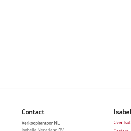
Contact
Isabe
Over Isab
Verkoopkantoor NL
Isabella Nederland BV