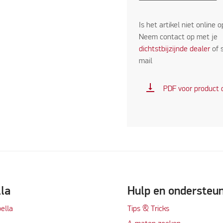
Is het artikel niet online 
Neem contact op met je
dichtstbijzijnde dealer
of 
mail
vertical_align_bottom
PDF voor product
lla
Hulp en ondersteu
ella
Tips & Tricks