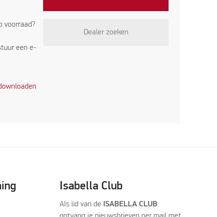
op voorraad?
Dealer zoeken
stuur een e-
 downloaden
ning
Isabella Club
Als lid van de
ISABELLA CLUB
ontvang je nieuwsbrieven per mail met