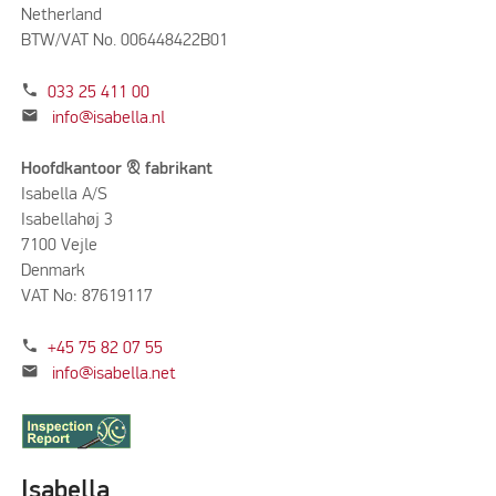
Netherland
BTW/VAT No. 006448422B01
phone
033 25 411 00
mail
info@isabella.nl
Hoofdkantoor & fabrikant
Isabella A/S
Isabellahøj 3
7100 Vejle
Denmark
VAT No: 87619117
phone
+45 75 82 07 55
mail
info@isabella.net
Isabella