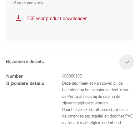
of stuur een e-mail
vertical_align_bottom
PDF voor product downloaden
Bijzondere details
Number
406000195
Bijzondere details
Deze deurmarkies kan zowel bij de
hoekdeur op het schuine gedeelte van
de Penta als ook bij de deur in de
zijwand geplaatst worden.
Door het Zinox-staalframe staat deze
deurmarkies erg stabiel en door het PVC
materiaal makkelijk in onderhoud.