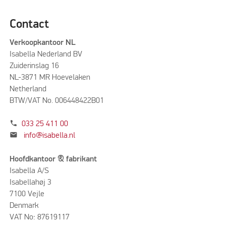
Contact
Verkoopkantoor NL
Isabella Nederland BV
Zuiderinslag 16
NL-3871 MR Hoevelaken
Netherland
BTW/VAT No. 006448422B01
phone
033 25 411 00
mail
info@isabella.nl
Hoofdkantoor & fabrikant
Isabella A/S
Isabellahøj 3
7100 Vejle
Denmark
VAT No: 87619117