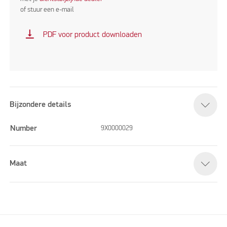
of stuur een e-mail
vertical_align_bottom
PDF voor product downloaden
Bijzondere details
Number
9X0000029
Maat