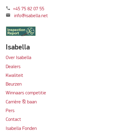
phone
+45 75 82 07 55
mail
info@isabella.net
Isabella
Over Isabella
Dealers
Kwaliteit
Beurzen
Winnaars competitie
Carrière & baan
Per
s
Contact
Isabella Fonden