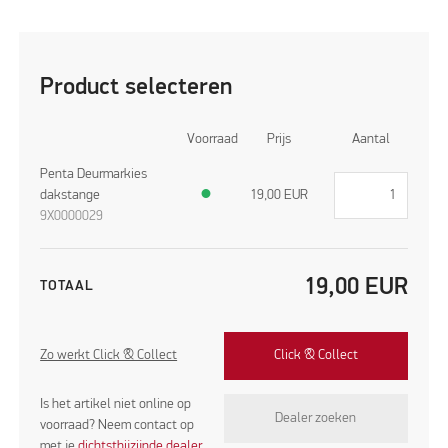
Product selecteren
Voorraad
Prijs
Aantal
Penta Deurmarkies
dakstange
●
19,00
EUR
9X0000029
19,00
EUR
TOTAAL
Zo werkt Click & Collect
Click & Collect
Is het artikel niet online op
Dealer zoeken
voorraad? Neem contact op
met je
dichtstbijzijnde dealer