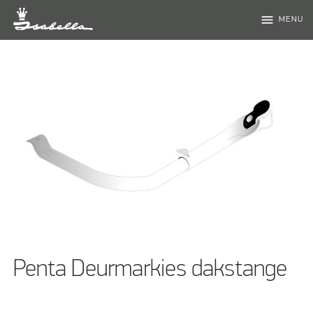
menu
MENU
Penta Deurmarkies dakstange