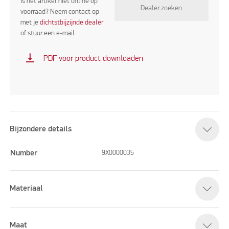
Is het artikel niet online op
Dealer zoeken
voorraad? Neem contact op
met je
dichtstbijzijnde dealer
of stuur een e-mail
vertical_align_bottom
PDF voor product downloaden
Bijzondere details
Number
9X0000035
Materiaal
Maat