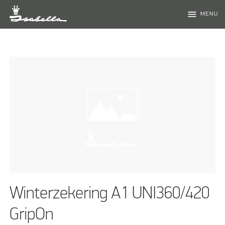
menu
MENU
Winterzekering A1 UNI360/420
GripOn