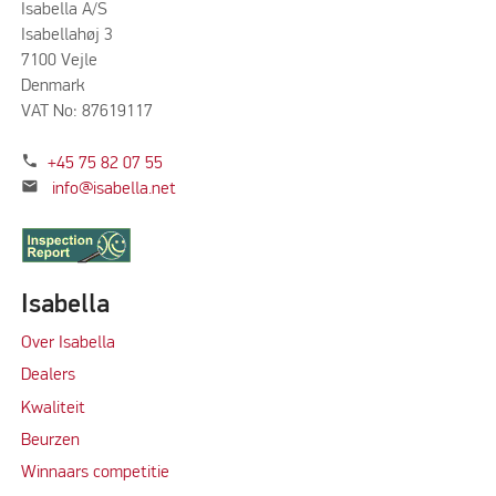
Isabella A/S
Isabellahøj 3
7100 Vejle
Denmark
VAT No: 87619117
phone
+45 75 82 07 55
mail
info@isabella.net
Isabella
Over Isabella
Dealers
Kwaliteit
Beurzen
Winnaars competitie