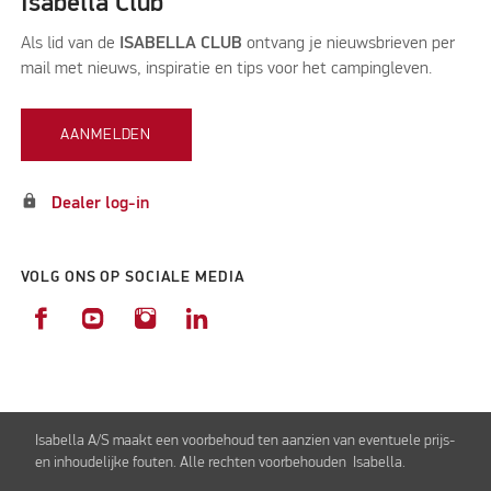
Isabella Club
Als lid van de
ISABELLA CLUB
ontvang je nieuwsbrieven per
mail met nieuws, inspiratie en tips voor het campingleven.
AANMELDEN
lock
Dealer log-in
VOLG ONS OP SOCIALE MEDIA
Isabella A/S maakt een voorbehoud ten aanzien van eventuele prijs-
en inhoudelijke fouten. Alle rechten voorbehouden Isabella.