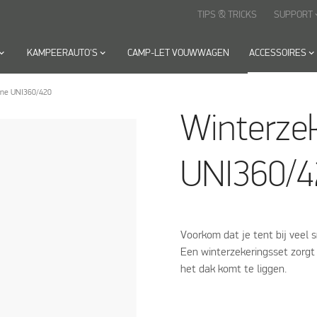
TIPS & TRICKS
SUPPORT
keyboard
rd_arrow_down
KAMPEERAUTO'S
keyboard_arrow_down
CAMP-LET VOUWWAGEN
ACCESSOIRES
keyboard_arrow_down
-One UNI360/420
Winterzek
UNI360/4
Voorkom dat je tent bij veel 
Een winterzekeringsset zorgt 
het dak komt te liggen.