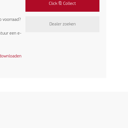
Click & Collect
op voorraad?
Dealer zoeken
stuur een e-
 downloaden