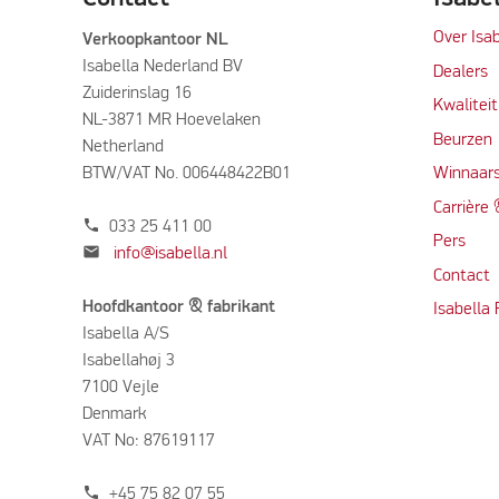
Over Isab
Verkoopkantoor NL
Isabella Nederland BV
Dealers
Zuiderinslag 16
Kwalitei
NL-3871 MR Hoevelaken
Beurzen
Netherland
BTW/VAT No. 006448422B01
Winnaars
Carrière
phone
033 25 411 00
Per
s
mail
info@isabella.nl
Contact
Hoofdkantoor & fabrikant
Isabella
Isabella A/S
Isabellahøj 3
7100 Vejle
Denmark
VAT No: 87619117
phone
+45 75 82 07 55