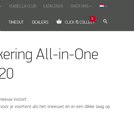
ISABELLA CLUB
CATALOGUS
OVER ONS
_arrow_down
keyboard_arrow_down
keyboard_arrow_down
0
shopping_basket
search
TIMEOUT
DEALERS
CLICK & COLLECT
ering All-in-One
20
sneeuw instort.
voor je voortent als het sneeuwt en er een dikke laag op