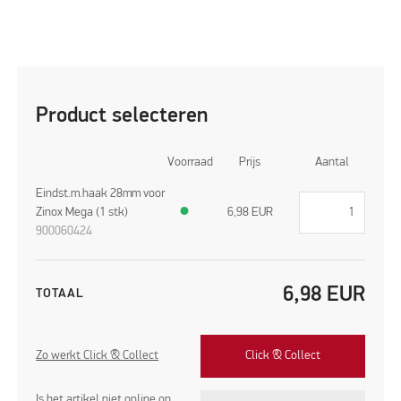
Product selecteren
Voorraad
Prijs
Aantal
Eindst.m.haak 28mm voor
Zinox Mega (1 stk)
●
6,98
EUR
900060424
6,98
EUR
TOTAAL
Zo werkt Click & Collect
Click & Collect
Is het artikel niet online op