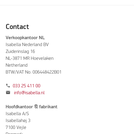
Contact
Verkoopkantoor NL
Isabella Nederland BV
Zuiderinslag 16
NL-3871 MR Hoevelaken
Netherland
BTW/VAT No. 006448422B01
phone
033 25 411 00
mail
info@isabella.nl
Hoofdkantoor & fabrikant
Isabella A/S
Isabellahøj 3
7100 Vejle