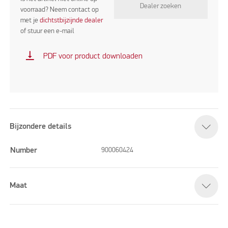
Dealer zoeken
voorraad? Neem contact op
met je
dichtstbijzijnde dealer
of stuur een e-mail
vertical_align_bottom
PDF voor product downloaden
Bijzondere details
Number
900060424
Maat