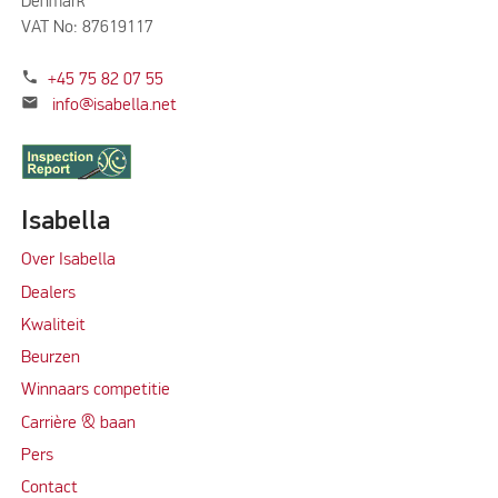
Denmark
VAT No: 87619117
phone
+45 75 82 07 55
mail
info@isabella.net
Isabella
Over Isabella
Dealers
Kwaliteit
Beurzen
Winnaars competitie
Carrière & baan
Per
s
Contact