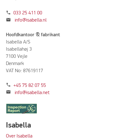
phone
033 25 411 00
mail
info@isabella.nl
Hoofdkantoor & fabrikant
Isabella A/S
Isabellahøj 3
7100 Vejle
Denmark
VAT No: 87619117
phone
+45 75 82 07 55
mail
info@isabella.net
Isabella
Over Isabella