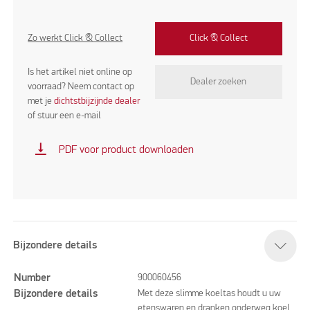
Zo werkt Click & Collect
Click & Collect
Is het artikel niet online op
Dealer zoeken
voorraad? Neem contact op
met je
dichtstbijzijnde dealer
of stuur een e-mail
vertical_align_bottom
PDF voor product downloaden
Bijzondere details
Number
900060456
Bijzondere details
Met deze slimme koeltas houdt u uw
etenswaren en dranken onderweg koel.