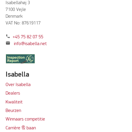
Isabellahøj 3
7100 Vejle
Denmark
VAT No: 87619117
phone
+45 75 82 07 55
mail
info@isabella.net
Isabella
Over Isabella
Dealers
Kwaliteit
Beurzen
Winnaars competitie
Carrière & baan