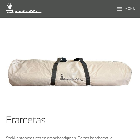
menu
MENU
Frametas
Stokkentas met rits en draaghandgreep. De tas beschermt je