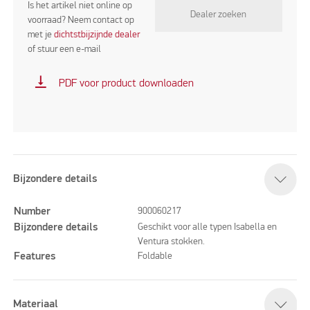
Is het artikel niet online op
Dealer zoeken
voorraad? Neem contact op
met je
dichtstbijzijnde dealer
of stuur een e-mail
vertical_align_bottom
PDF voor product downloaden
Bijzondere details
Number
900060217
Bijzondere details
Geschikt voor alle typen Isabella en
Ventura stokken.
Features
Foldable
Materiaal