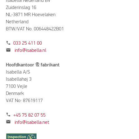
Isabella Nederland BV
Zuiderinslag 16
NL-3871 MR Hoevelaken
Netherland
BTW/VAT No. 006448422B01
phone
033 25 411 00
mail
info@isabella.nl
Hoofdkantoor & fabrikant
Isabella A/S
Isabellahøj 3
7100 Vejle
Denmark
VAT No: 87619117
phone
+45 75 82 07 55
mail
info@isabella.net