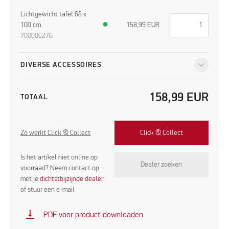
Lichtgewicht tafel 68 x
100 cm
●
158,99
EUR
700006276
DIVERSE ACCESSOIRES
158,99
EUR
TOTAAL
Zo werkt Click & Collect
Click & Collect
Is het artikel niet online op
Dealer zoeken
voorraad? Neem contact op
met je
dichtstbijzijnde dealer
of stuur een e-mail
vertical_align_bottom
PDF voor product downloaden