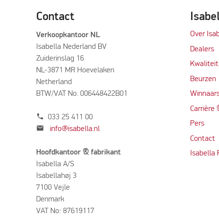
Contact
Isabe
Over Isab
Verkoopkantoor NL
Isabella Nederland BV
Dealers
Zuiderinslag 16
Kwalitei
NL-3871 MR Hoevelaken
Beurzen
Netherland
BTW/VAT No. 006448422B01
Winnaars
Carrière
phone
033 25 411 00
Per
s
mail
info@isabella.nl
Contact
Hoofdkantoor & fabrikant
Isabella
Isabella A/S
Isabellahøj 3
7100 Vejle
Denmark
VAT No: 87619117