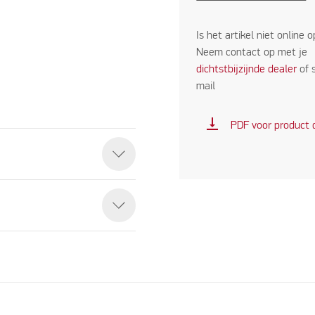
Is het artikel niet online 
Neem contact op met je
dichtstbijzijnde dealer
of 
mail
vertical_align_bottom
PDF voor product
eo