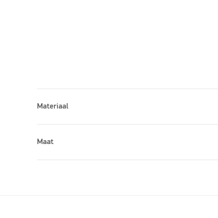
Materiaal
Maat
Please accept marketing cookies to watch this vid