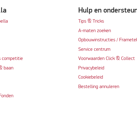
lla
Hulp en ondersteu
ella
Tips & Tricks
A-maten zoeken
t
Opbouwinstructies / Framete
Service centrum
 competitie
Voorwaarden Click & Collect
 & baan
Privacybeleid
Cookiebeleid
Bestelling annuleren
 Fonden