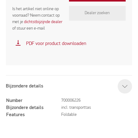
Is het artikel niet online op
Dealer zoeken
voorraad? Neem contact op
met je
dichtstbijzijnde dealer
of stuur een e-mail
vertical_align_bottom
PDF voor product downloaden
Bijzondere details
Number
700006226
Bijzondere details
incl. transporttas
Features
Foldable