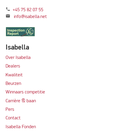
phone
+45 75 82 07 55
mail
info@isabella.net
Isabella
Over Isabella
Dealers
Kwaliteit
Beurzen
Winnaars competitie
Carrière & baan
Per
s
Contact
Isabella Fonden