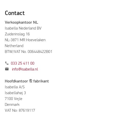
Contact
Verkoopkantoor NL
Isabella Nederland BV
Zuiderinslag 16
NL-3871 MR Hoevelaken
Netherland
BTW/VAT No. 006448422B01
phone
033 25 411 00
mail
info@isabella.nl
Hoofdkantoor & fabrikant
Isabella A/S
Isabellahøj 3
7100 Vejle
Denmark
VAT No: 87619117