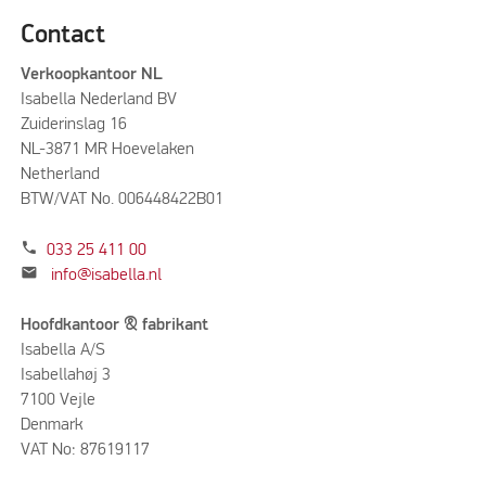
Contact
Verkoopkantoor NL
Isabella Nederland BV
Zuiderinslag 16
NL-3871 MR Hoevelaken
Netherland
BTW/VAT No. 006448422B01
phone
033 25 411 00
mail
info@isabella.nl
Hoofdkantoor & fabrikant
Isabella A/S
Isabellahøj 3
7100 Vejle
Denmark
VAT No: 87619117