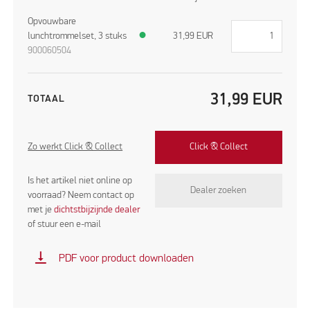
Opvouwbare
lunchtrommelset, 3 stuks
●
31,99
EUR
900060504
31,99
EUR
TOTAAL
Zo werkt Click & Collect
Click & Collect
Is het artikel niet online op
Dealer zoeken
voorraad? Neem contact op
met je
dichtstbijzijnde dealer
of stuur een e-mail
vertical_align_bottom
PDF voor product downloaden