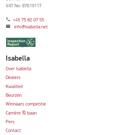
VAT No: 87619117
phone
+45 75 82 07 55
mail
info@isabella.net
Isabella
Over Isabella
Dealers
Kwaliteit
Beurzen
Winnaars competitie
Carrière & baan
Per
s
Contact