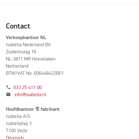
Contact
Verkoopkantoor NL
Isabella Nederland BV
Zuiderinslag 16
NL-3871 MR Hoevelaken
Netherland
BTW/VAT No. 006448422B01
phone
033 25 411 00
mail
info@isabella.nl
Hoofdkantoor & fabrikant
Isabella A/S
Isabellahøj 3
7100 Vejle
Denmark