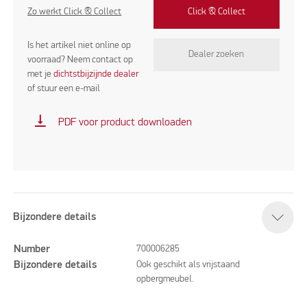
Zo werkt Click & Collect
Click & Collect
Is het artikel niet online op
Dealer zoeken
voorraad? Neem contact op
met je
dichtstbijzijnde dealer
of stuur een e-mail
vertical_align_bottom
PDF voor product downloaden
Bijzondere details
Number
700006285
Bijzondere details
Ook geschikt als vrijstaand
opbergmeubel.