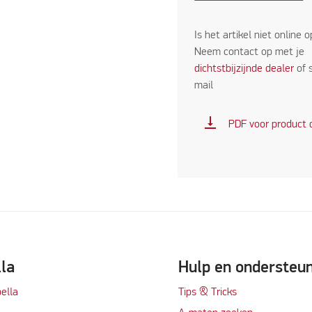
Is het artikel niet online 
Neem contact op met je
dichtstbijzijnde dealer
of 
mail
vertical_align_bottom
PDF voor product
lla
Hulp en ondersteu
ella
Tips & Tricks