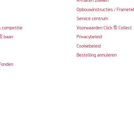
A-maten zoeken
t
Opbouwinstructies / Framete
Service centrum
 competitie
Voorwaarden Click & Collect
 & baan
Privacybeleid
Cookiebeleid
Bestelling annuleren
 Fonden