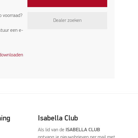
op voorraad?
Dealer zoeken
stuur een e-
 downloaden
ning
Isabella Club
Als lid van de
ISABELLA CLUB
ontvang je nieuwsbrieven per mail met