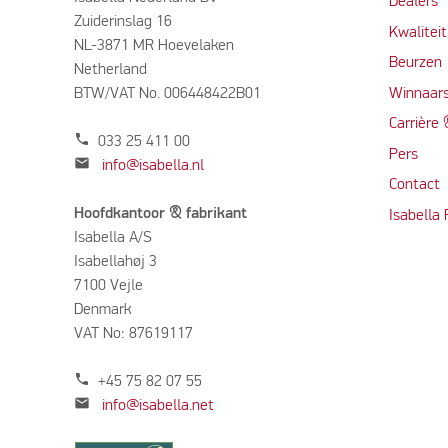
Dealers
Zuiderinslag 16
Kwalitei
NL-3871 MR Hoevelaken
Beurzen
Netherland
BTW/VAT No. 006448422B01
Winnaars
Carrière
phone
033 25 411 00
Per
s
mail
info@isabella.nl
Contact
Hoofdkantoor & fabrikant
Isabella
Isabella A/S
Isabellahøj 3
7100 Vejle
Denmark
VAT No: 87619117
phone
+45 75 82 07 55
mail
info@isabella.net