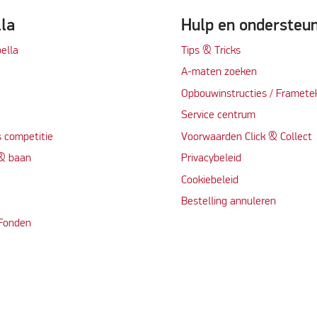
lla
Hulp en ondersteu
ella
Tips & Tricks
A-maten zoeken
t
Opbouwinstructies / Framete
Service centrum
 competitie
Voorwaarden Click & Collect
 & baan
Privacybeleid
Cookiebeleid
Bestelling annuleren
 Fonden