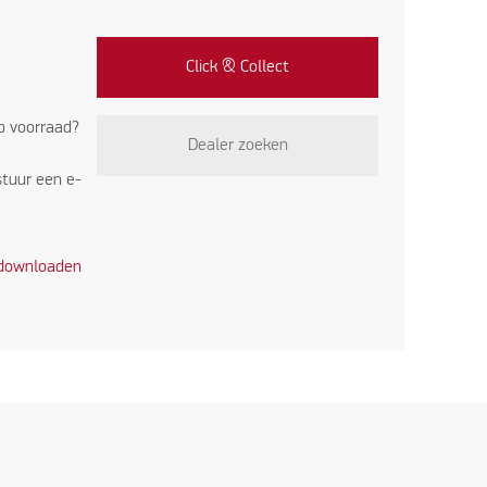
Click & Collect
op voorraad?
Dealer zoeken
stuur een e-
 downloaden