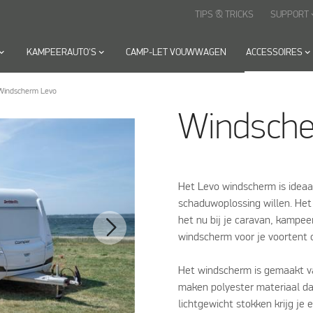
TIPS & TRICKS
SUPPORT
keyboard
rd_arrow_down
KAMPEERAUTO'S
keyboard_arrow_down
CAMP-LET VOUWWAGEN
ACCESSOIRES
keyboard_arrow_down
Windscherm Levo
Windsche
Het Levo windscherm is ideaal
schaduwoplossing willen. Het 
het nu bij je caravan, kampee
windscherm voor je voortent o
Het windscherm is gemaakt va
maken polyester materiaal da
lichtgewicht stokken krijg je