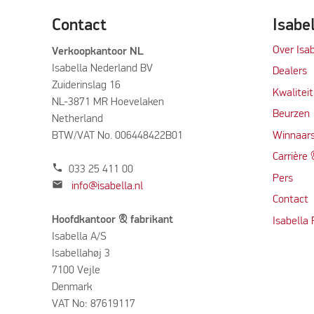
Contact
Isabe
Over Isab
Verkoopkantoor NL
Isabella Nederland BV
Dealers
Zuiderinslag 16
Kwalitei
NL-3871 MR Hoevelaken
Beurzen
Netherland
BTW/VAT No. 006448422B01
Winnaars
Carrière
phone
033 25 411 00
Per
s
mail
info@isabella.nl
Contact
Hoofdkantoor & fabrikant
Isabella
Isabella A/S
Isabellahøj 3
7100 Vejle
Denmark
VAT No: 87619117