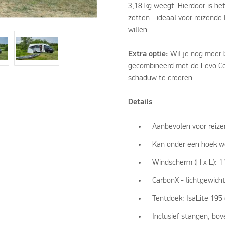
3,18 kg weegt. Hierdoor is h
zetten - ideaal voor reizende
willen.
Extra optie:
Wil je nog meer
gecombineerd met de Levo Co
schaduw te creëren.
Details
Aanbevolen voor reiz
Kan onder een hoek wo
Windscherm (H x L): 
CarbonX - lichtgewich
Tentdoek: IsaLite 195
Inclusief stangen, bov