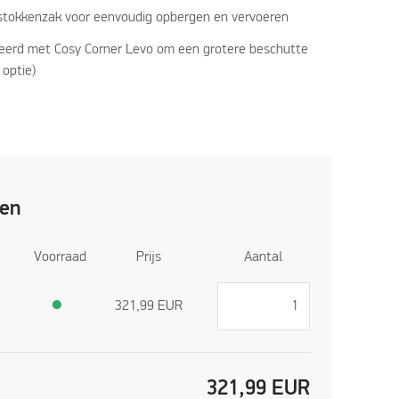
 stokkenzak voor eenvoudig opbergen en vervoeren
erd met Cosy Corner Levo om een grotere beschutte
 optie)
ren
Voorraad
Prijs
Aantal
●
321,99
EUR
321,99
EUR