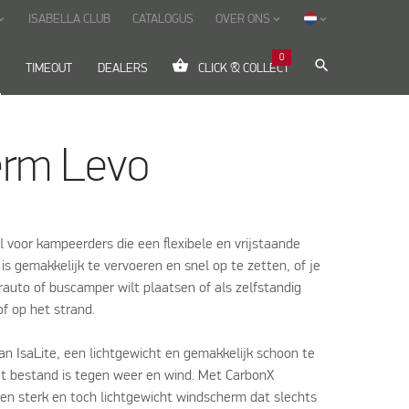
ISABELLA CLUB
CATALOGUS
OVER ONS
_arrow_down
keyboard_arrow_down
keyboard_arrow_down
0
shopping_basket
search
TIMEOUT
DEALERS
CLICK & COLLECT
rm Levo
 voor kampeerders die een flexibele en vrijstaande
is gemakkelijk te vervoeren en snel op te zetten, of je
rauto of buscamper wilt plaatsen of als zelfstandig
f op het strand.
n IsaLite, een lichtgewicht en gemakkelijk schoon te
t bestand is tegen weer en wind. Met CarbonX
 een sterk en toch lichtgewicht windscherm dat slechts