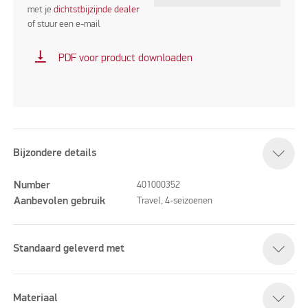
met je
dichtstbijzijnde dealer
of stuur een e-mail
vertical_align_bottom
PDF voor product downloaden
Bijzondere details
Number
401000352
Aanbevolen gebruik
Travel, 4-seizoenen
Standaard geleverd met
Materiaal