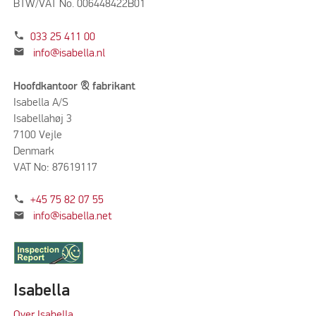
BTW/VAT No. 006448422B01
phone
033 25 411 00
mail
info@isabella.nl
Hoofdkantoor & fabrikant
Isabella A/S
Isabellahøj 3
7100 Vejle
Denmark
VAT No: 87619117
phone
+45 75 82 07 55
mail
info@isabella.net
Isabella
Over Isabella