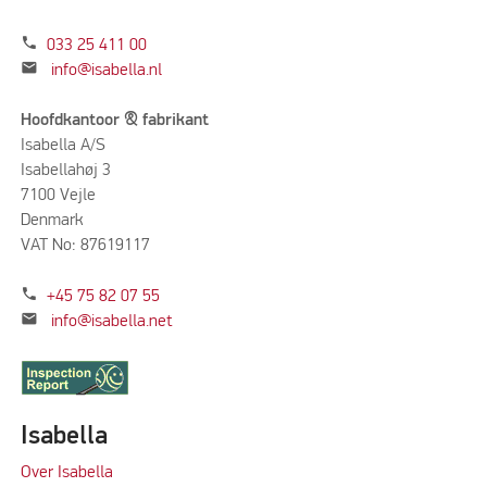
phone
033 25 411 00
mail
info@isabella.nl
Hoofdkantoor & fabrikant
Isabella A/S
Isabellahøj 3
7100 Vejle
Denmark
VAT No: 87619117
phone
+45 75 82 07 55
mail
info@isabella.net
Isabella
Over Isabella