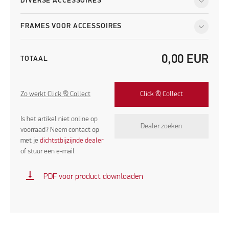
DIVERSE ACCESSOIRES
FRAMES VOOR ACCESSOIRES
0,00
EUR
TOTAAL
Zo werkt Click & Collect
Click & Collect
Is het artikel niet online op
Dealer zoeken
voorraad? Neem contact op
met je
dichtstbijzijnde dealer
of stuur een e-mail
vertical_align_bottom
PDF voor product downloaden