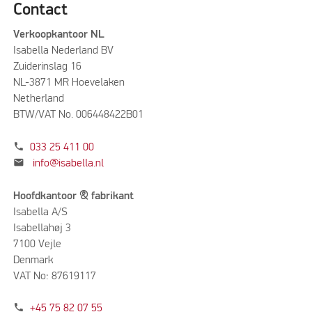
Contact
Verkoopkantoor NL
Isabella Nederland BV
Zuiderinslag 16
NL-3871 MR Hoevelaken
Netherland
BTW/VAT No. 006448422B01
phone
033 25 411 00
mail
info@isabella.nl
Hoofdkantoor & fabrikant
Isabella A/S
Isabellahøj 3
7100 Vejle
Denmark
VAT No: 87619117
phone
+45 75 82 07 55