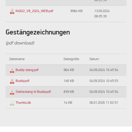
08:05:39
9984 KB
13.09.2024
R4922_V8_2024_WEB.pdf
08:05:39
Gestängezeichnungen
(pdf download)
Dateiname
Dateigröße
Datum
964 KB
04.09.2024 10:45:54
Buddy stang.pdf
146 KB
04.09.2024 10:45:53
Buddy.pdf
839 KB
04.09.2024 10:45:54
Støttestang til Buddy.pdf
14 KB
06.01.2026 11:02:51
Thumbs.db