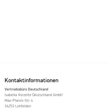
Please accept
Please accept
marketing cookies to
marketing cookies to
watch this video
watch this video
Kontaktinformationen
Vertriebsbüro Deutschland
Isabella Vorzelte Deutschland GmbH
Max-Planck-Str. 4
34253 Lohfelden