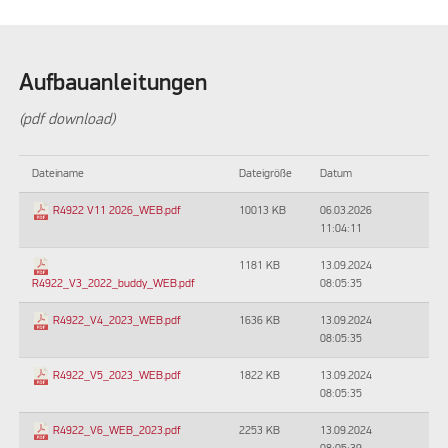
Aufbauanleitungen
(pdf download)
Dateiname
Dateigröße
Datum
10013 KB
06.03.2026
R4922 V11 2026_WEB.pdf
11:04:11
1181 KB
13.09.2024
08:05:35
R4922_V3_2022_buddy_WEB.pdf
1636 KB
13.09.2024
R4922_V4_2023_WEB.pdf
08:05:35
1822 KB
13.09.2024
R4922_V5_2023_WEB.pdf
08:05:35
2253 KB
13.09.2024
R4922_V6_WEB_2023.pdf