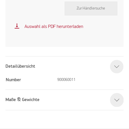
Zur Händlersuche
vertical_align_bottom
Auswahl als PDF herunterladen
Detailübersicht
Number
900060011
Maße & Gewichte