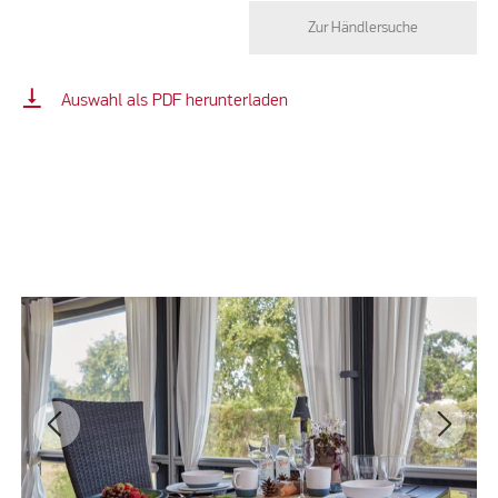
Zur Händlersuche
vertical_align_bottom
Auswahl als PDF herunterladen