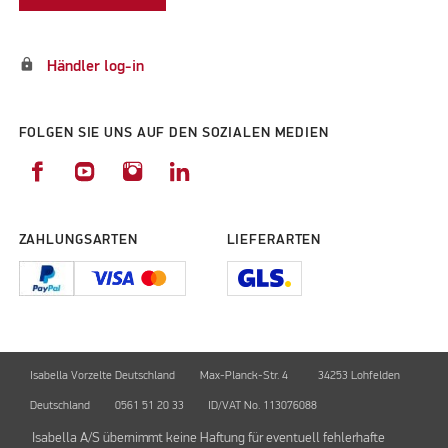
lock
Händler log-in
FOLGEN SIE UNS AUF DEN SOZIALEN MEDIEN
ZAHLUNGSARTEN
LIEFERARTEN
Isabella Vorzelte Deutschland
Max-Planck-Str. 4
34253 Lohfelden
Deutschland
0561 51 20 33
ID/VAT No. 113076088
Isabella A/S übernimmt keine Haftung für eventuell fehlerhafte