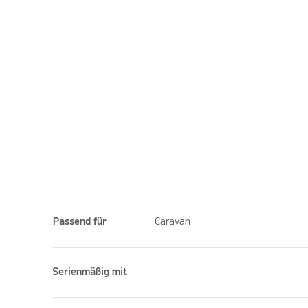
Passend für
Caravan
Serienmäßig mit
Please accept marketing cookies to watch this vid