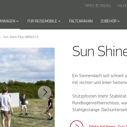
TIPPS & TRICKS
HILF
HNWAGEN
keyboard_arrow_down
FÜR REISEMOBILE
keyboard_arrow_down
FALTCARAVAN
ZUBEHÖR
keyboard_arrow_down
Sun Shine Plus A800/G13
Sun Shin
Ein Sonnendach soll schnell a
mit rechter und linker Seite
Stützpfosten (mehr Stabilität
Rundbogenreißverschluss, wa
Stahlgestänge. Dachunterseit
Mehr erfahren, Sun 