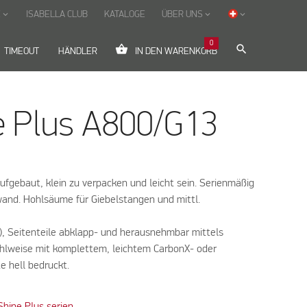
E
ISABELLA CLUB
KATALOGE
ÜBER UNS
keyboard_arrow_down
keyboard_arrow_down
keyboard_arrow_down
0
shopping_basket
search
TIMEOUT
HÄNDLER
IN DEN WARENKORB
e Plus A800/G13
ufgebaut, klein zu verpacken und leicht sein. Serienmäßig
nwand. Hohlsäume für Giebelstangen und mittl.
), Seitenteile abklapp- und heraus­nehmbar mittels
hlweise mit komplettem, leichtem CarbonX- oder
e hell bedruckt.
Shine Plus serien