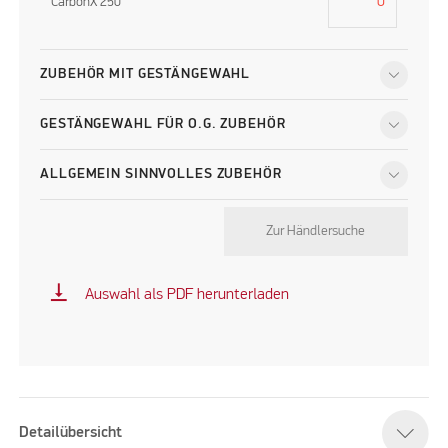
CarbonX 250
ZUBEHÖR MIT GESTÄNGEWAHL
GESTÄNGEWAHL FÜR O.G. ZUBEHÖR
ALLGEMEIN SINNVOLLES ZUBEHÖR
Zur Händlersuche
vertical_align_bottom
Auswahl als PDF herunterladen
Detailübersicht