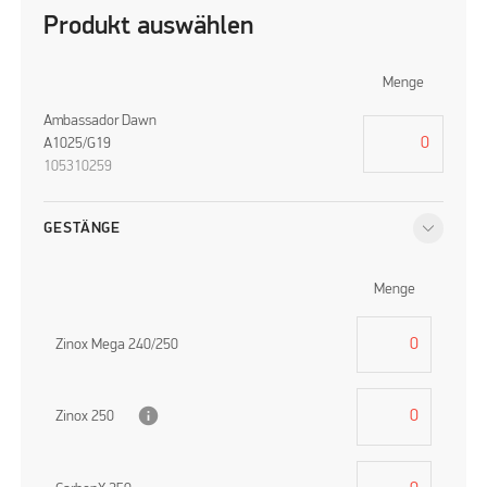
Produkt auswählen
Menge
Ambassador Dawn
A1025/G19
105310259
GESTÄNGE
Menge
Zinox Mega 240/250
info
Zinox 250