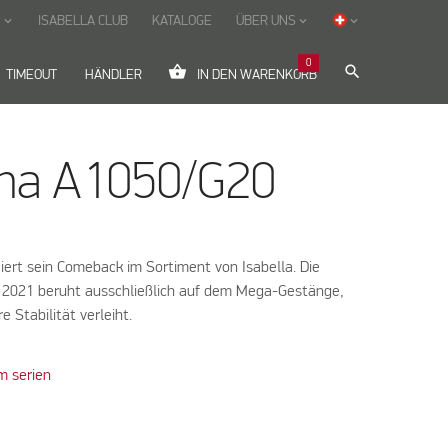
E
ISABELLA CLUB
KATALOGE
ÜBER UNS
keyboard_arrow_down
keyboard_arrow_down
keyboard_arrow_down
0
shopping_basket
search
TIMEOUT
HÄNDLER
IN DEN WARENKORB
na A1050/G20
iert sein Comeback im Sortiment von Isabella. Die
 2021 beruht ausschließlich auf dem Mega-Gestänge,
 Stabilität verleiht.
m serien